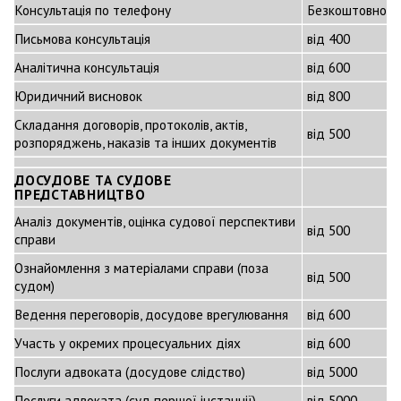
Консультація по телефону
Безкоштовно
Письмова консультація
від 400
Аналітична консультація
від 600
Юридичний висновок
від 800
Складання договорів, протоколів, актів,
від 500
розпоряджень, наказів та інших документів
ДОСУДОВЕ ТА СУДОВЕ
ПРЕДСТАВНИЦТВО
Аналіз документів, оцінка судової перспективи
від 500
справи
Ознайомлення з матеріалами справи (поза
від 500
судом)
Ведення переговорів, досудове врегулювання
від 600
Участь у окремих процесуальних діях
від 600
Послуги адвоката (досудове слідство)
від 5000
Послуги адвоката (суд першої інстанції)
від 5000