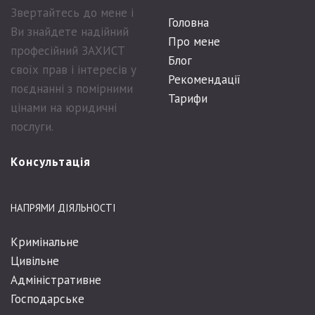
Звертайтесь до мене і
Головна
Ви знайдете надійний
Про мене
професійний ЗАХИСТ
Блог
своїх прав і інтересів у
Рекомендації
поєднанні з помірними
Тарифи
цінами на юридичні
послуги.
Консультація
НАПРЯМИ ДІЯЛЬНОСТІ
Кримінальне
Цивільне
Адміністративне
Господарське