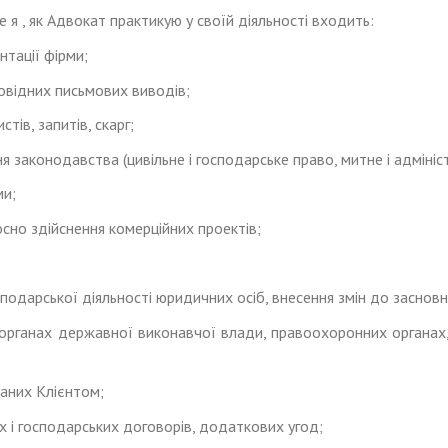
 я , як Адвокат практикую у своїй діяльності входить:
нтації фірми;
овідних письмових виводів;
тів, запитів, скарг;
 законодавства (цивільне і господарське право, митне і адмініст
ми;
сно здійснення комерційних проектів;
господарської діяльності юридичних осіб, внесення змін до заснов
органах державної виконавчої влади, правоохоронних органах, 
аних Клієнтом;
х і господарських договорів, додаткових угод;