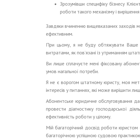
Зрозумівши специфіку бізнесу Клієн
роботи такого механізму і вирішення
Завдяки вчиненню вищевказаних заходів моє
ефективним.
При цьому, я не буду обтяжувати Ваше 
витратами, як пов’язані із утриманням штатн
Ви лише сплачуєте мені фіксовану абонент
умов нагальної потреби.
Я не є ворогом штатному юристу, моя мета
інтересів у питаннях, які може вирішити ли
Абонентське юридичне обслуговування дає 
провести діагностику господарської діял
ефективність роботи у цілому.
Мій багаторічний досвід роботи юристом (
багаторічною успішною судовою практикою