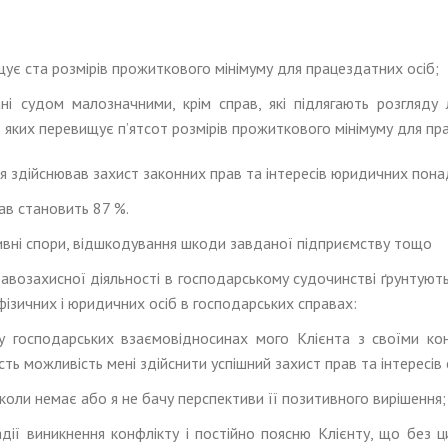
ищує ста розмірів прожиткового мінімуму для працездатних осіб;
ані судом малозначними, крім справ, які підлягають розгляд
в яких перевищує п’ятсот розмірів прожиткового мінімуму для пр
і, я здійснював захист законних прав та інтересів юридичних пон
ав становить 87 %.
тивні спори, відшкодування шкоди завданої підприємству тощо
равозахисної діяльності в господарському судочинстві ґрунтуют
 фізичних і юридичних осіб в господарських справах:
 у господарських взаємовідносинах мого Клієнта з своїми ко
ь можливість мені здійснити успішний захист прав та інтересів с
 коли немає або я не бачу перспективи її позитивного вирішення;
дії виникнення конфлікту і постійно поясню Клієнту, що без ц