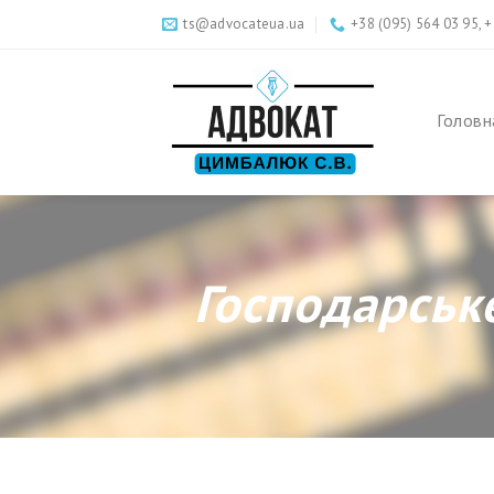
Skip
ts@advocateua.ua
+38 (095) 564 03 95, 
to
content
Головн
Господарськ