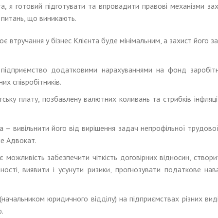
та, я готовий підготувати та впровадити правові механізми зах
 питань, що виникають.
 втручання у бізнес Клієнта буде мінімальним, а захист його з
підприємство додатковими нарахуваннями на фонд заробітн
их співробітників.
ську плату, позбавлену валютних коливань та стрибків інфляц
 – вивільнити його від вирішення задач непрофільної трудової
ше Адвокат.
можливість забезпечити чіткість договірних відносин, створит
ьності, виявити і усунути ризики, прогнозувати податкове на
начальником юридичного відділу) на підприємствах різних вид
.