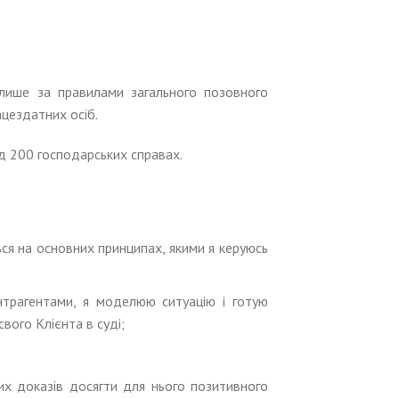
у лише за правилами загального позовного
ацездатних осіб.
ад 200 господарських справах.
ься на основних принципах, якими я керуюсь
нтрагентами, я моделюю ситуацію і готую
вого Клієнта в суді;
их доказів досягти для нього позитивного