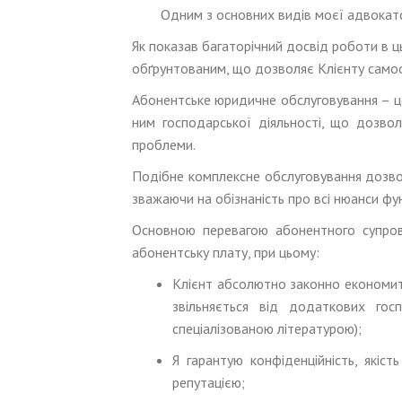
Одним з основних видів моєї адвокатс
Як показав багаторічний досвід роботи в 
обґрунтованим, що дозволяє Клієнту самос
Абонентське юридичне обслуговування – це
ним господарської діяльності, що дозвол
проблеми.
Подібне комплексне обслуговування дозвол
зважаючи на обізнаність про всі нюанси фун
Основною перевагою абонентного супрово
абонентську плату, при цьому:
Клієнт абсолютно законно економить
звільняється від додаткових го
спеціалізованою літературою);
Я гарантую конфіденційність, якіст
репутацією;