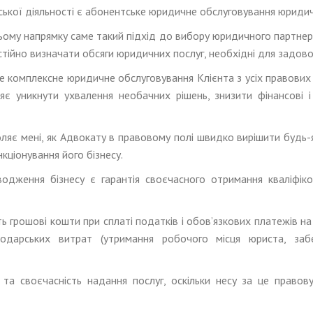
ької діяльності є абонентське юридичне обслуговування юридич
цьому напрямку саме такий підхід до вибору юридичного партнера
тійно визначати обсяги юридичних послуг, необхідні для задов
 комплексне юридичне обслуговування Клієнта з усіх правових 
яє уникнути ухвалення необачних рішень, знизити фінансові і 
яє мені, як Адвокату в правовому полі швидко вирішити будь-я
кціонування його бізнесу.
дження бізнесу є гарантія своєчасного отримання кваліфік
 грошові кошти при сплаті податків і обов’язкових платежів на
сподарських витрат (утримання робочого місця юриста, з
ь та своєчасність надання послуг, оскільки несу за це правов