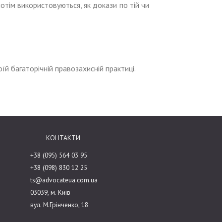
потім використовуються, як докази по тій чи
їй багаторічній правозахисній практиці.
КОНТАКТИ
+38 (095) 564 03 95
+38 (098) 830 12 25
ts@advocateua.com.ua
03039, м. Київ
вул. М.Грінченко, 18