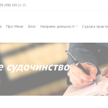
+38 (098) 830 12 25
а
Про Мене
Блог
Напрями діяльності
Судова практ
е судочинство