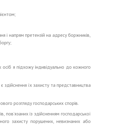
лієнтом;
ня і напрям претензій на адресу боржників,
боргу;
х осіб я підхожу індивідуально до кожного
 є здійснення їх захисту та представництва
вого розгляду господарських спорів.
, пов’язаних із здійсненням господарської
вного захисту порушених, невизнаних або