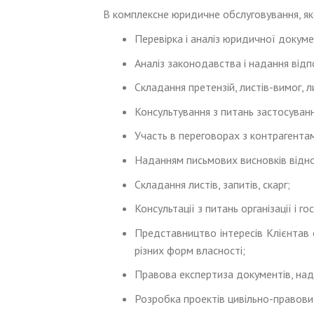
В комплексне юридичне обслуговування, яке
Перевірка і аналіз юридичної докуме
Аналіз законодавства і надання відп
Складання претензій, листів-вимог, лис
Консультування з питань застосування
Участь в переговорах з контрагента
Наданням письмових висновків відно
Складання листів, запитів, скарг;
Консультації з питань організації і 
Представництво інтересів Клієнтав 
різних форм власності;
Правова експертиза документів, над
Розробка проектів цивільно-правови