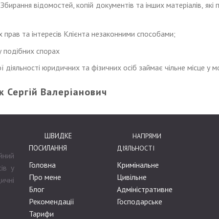
Збирання відомостей, копій документів та інших матеріалів, які 
х прав та інтересів Клієнта незаконними способами;
у подібних спорах
діяльності юридичних та фізичних осіб займає чільне місце у мо
 Сергій Валеріанович
ШВИДКЕ
НАПРЯМИ
ПОСИЛАННЯ
ДІЯЛЬНОСТІ
йний
Головна
Кримінальне
ів у
Про мене
Цивільне
ичні
Блог
Адміністративне
Рекомендації
Господарське
Тарифи