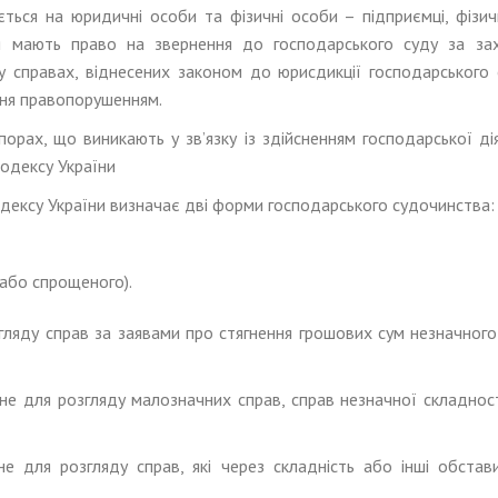
ться на юридичні особи та фізичні особи – підприємці, фізичн
ня мають право на звернення до господарського суду за за
 у справах, віднесених законом до юрисдикції господарського
ння правопорушенням.
порах, що виникають у зв’язку із здійсненням господарської дія
кодексу України
дексу України визначає дві форми господарського судочинства:
або спрощеного).
яду справ за заявами про стягнення грошових сум незначного 
 для розгляду малозначних справ, справ незначної складності
е для розгляду справ, які через складність або інші обста