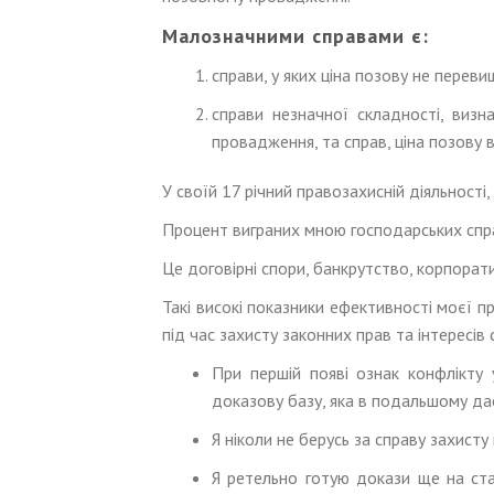
Малозначними справами є:
справи, у яких ціна позову не перев
справи незначної складності, визн
провадження, та справ, ціна позову 
У своїй 17 річний правозахисній діяльност
Процент виграних мною господарських спр
Це договірні спори, банкрутство, корпора
Такі високі показники ефективності моєї п
під час захисту законних прав та інтересів
При першій появі ознак конфлікту
доказову базу, яка в подальшому даст
Я ніколи не берусь за справу захисту
Я ретельно готую докази ще на ста