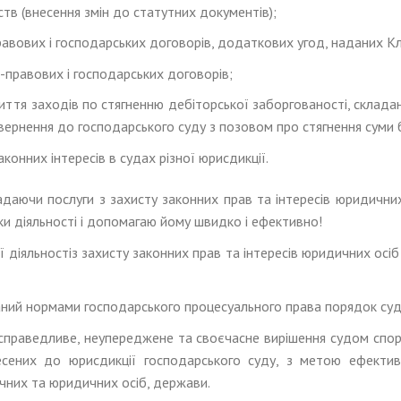
ств (внесення змін до статутних документів);
равових і господарських договорів, додаткових угод, наданих К
-правових і господарських договорів;
ття заходів по стягненню дебіторської заборгованості, складан
звернення до господарського суду з позовом про стягнення суми 
аконних інтересів в судах різної юрисдикції.
надаючи послуги з захисту законних прав та інтересів юридични
іки діяльності і допомагаю йому швидко і ефективно!
 діяльностіз захисту законних прав та інтересів юридичних осіб
ний нормами господарського процесуального права порядок судо
праведливе, неупереджене та своєчасне вирішення судом спорів
днесених до юрисдикції господарського суду, з метою ефекти
ичних та юридичних осіб, держави.