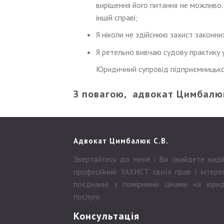
вирішення його питання не можливо. 
іншій справі;
Я ніколи не здійснюю захист законни
Я ретельно вивчаю судову практику 
Юридичний супровід підприємницької 
З повагою, адвокат Цимбалюк
Адвокат Цимбалюк С.В.
Звертайтесь до мене і Ви знайдете наді
професійний ЗАХИСТ своїх прав і інтерес
поєднанні з помірними цінами на юрид
послуги.
Консультація