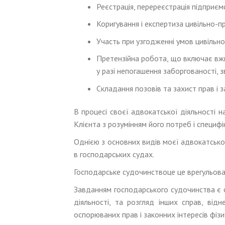
Реєстрація, перереєстрація підприєм
Коригування і експертиза цивільно-п
Участь при узгодженні умов цивільно
Претензійна робота, що включає вжи
у разі непогашення заборгованості, 
Складання позовів та захист прав і з
В процесі своєї адвокатської діяльності 
Клієнта з розумінням його потреб і специф
Однією з основних видів моєї адвокатської
в господарських судах.
Господарське судочинствоце це врегульова
Завданням господарського судочинства є с
діяльності, та розгляд інших справ, ві
оспорюваних прав і законних інтересів фіз