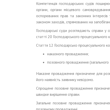
Компетенція господарських судів поширює
органи, органи місцевого самоврядуван
оспорюваних прав та законних інтересів
законом заходів, спрямованих на запобіга
Господарські суди розглядають справи у с
статті 20 Господарського процесуального 
Стаття 12 Господарсько процесуального ко
наказного провадження;
позовного провадження (загального 
Наказне провадження призначене для розгл
його наявність заявнику невідомо.
Спрощене позовне провадження призначене
швидке вирішення справи.
Загальне позовне провадження призначен
позовному провадженні.