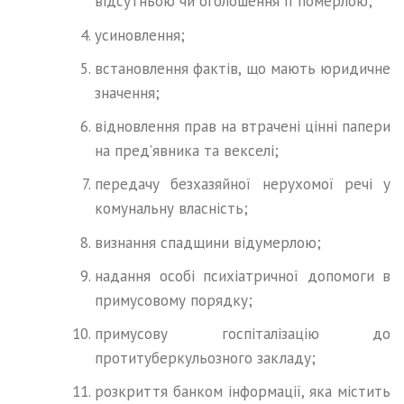
відсутньою чи оголошення її померлою;
усиновлення;
встановлення фактів, що мають юридичне
значення;
відновлення прав на втрачені цінні папери
на пред’явника та векселі;
передачу безхазяйної нерухомої речі у
комунальну власність;
визнання спадщини відумерлою;
надання особі психіатричної допомоги в
примусовому порядку;
примусову госпіталізацію до
протитуберкульозного закладу;
розкриття банком інформації, яка містить