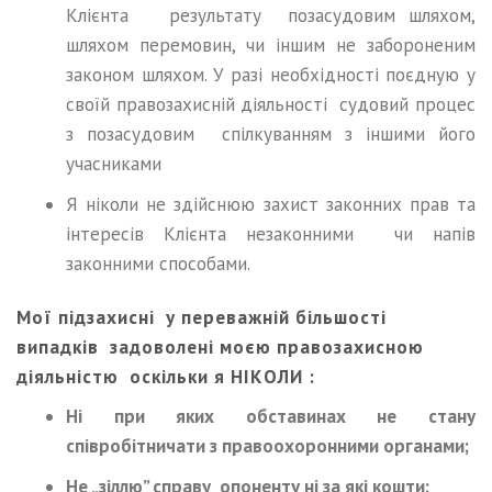
Клієнта результату позасудовим шляхом,
шляхом перемовин, чи іншим не забороненим
законом шляхом. У разі необхідності поєдную у
своїй правозахисній діяльності судовий процес
з позасудовим спілкуванням з іншими його
учасниками
Я ніколи не здійснюю захист законних прав та
інтересів Клієнта незаконними чи напів
законними способами.
Мої підзахисні у переважній більшості
випадків задоволені моєю правозахисною
діяльністю оскільки я НІКОЛИ :
Ні при яких обставинах не стану
співробітничати з правоохоронними органами;
Не „зіллю” справу опоненту ні за які кошти;