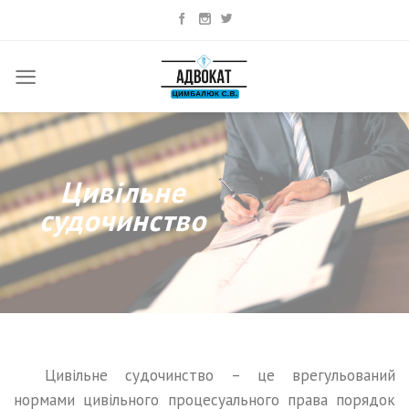
Skip
to
content
Цивільне
судочинство
Цивільне судочинство – це врегульований
нормами цивільного процесуального права порядок