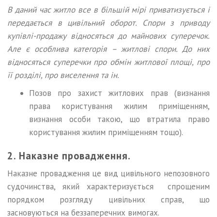
В даний час житло все в більшій мірі приватизується і
передається в цивільний оборот. Спори з приводу
купівлі-продажу відносяться до майнових суперечок.
Але є особлива категорія – житлові спори. До них
відносяться суперечки про обмін житлової площі, про
її розділі, про виселення та ін.
Позов про захист житлових прав (визнання
права користування жилим приміщенням,
визнання особи такою, що втратила право
користування жилим приміщенням тощо).
2. Наказне провадження.
Наказне провадження це вид цивільного непозовного
судочинства, який характеризується спрощеним
порядком розгляду цивіль­них справ, що
засновуються на беззаперечних вимогах.