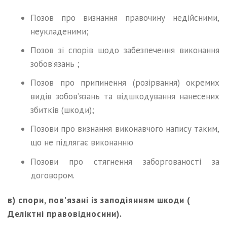
Позов про визнання правочину недійсними,
неукладеними;
Позов зі спорів щодо забезпечення виконання
зобов’язань ;
Позов про припинення (розірвання) окремих
видів зобов’язань та відшкодування нанесених
збитків (шкоди);
Позови про визнання виконавчого напису таким,
що не підлягає виконанню
Позови про стягнення заборгованості за
договором.
в) спори, пов’язані із заподіянням шкоди (
Деліктні правовідносини).