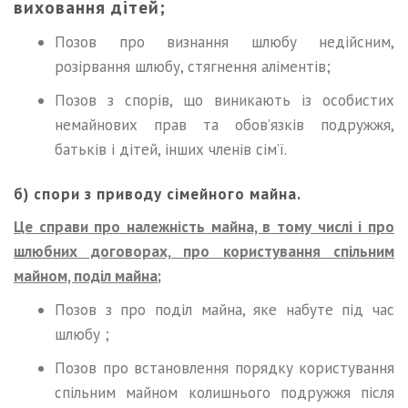
виховання дітей;
Позов про визнання шлюбу недійсним,
розірвання шлюбу, стягнення аліментів;
Позов з спорів, що виникають із особистих
немайнових прав та обов’язків подружжя,
батьків і дітей, інших членів сім’ї.
б) спори з приводу сімейного майна.
Це справи про належність майна, в тому числі і про
шлюбних договорах, про користування спільним
майном, поділ майна;
Позов з про поділ майна, яке набуте під час
шлюбу ;
Позов про встановлення порядку користування
спільним майном колишнього подружжя після