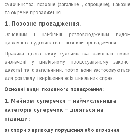
судочинства: позовне (загальне , спрощене), наказне
та окреме провадження.
1. Позовне провадження.
Основним і найбільш розповсюдженим видом
цивільного судо­чинства є позовне провадження.
Правила цього виду судочинства найбільш повно
визначені у цивільному процесуальному законо­
давстві та є загальними, тобто вони застосовуються
для розгляду і вирішення всіх цивільних справ.
Основні види позовного повадження:
1. Майнові суперечки – найчисленніша
категорія суперечок – діляться на
підвиди:
а) спори з приводу порушення або визнання