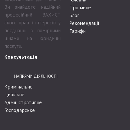
Ви знайдете надійний
Про мене
професійний ЗАХИСТ
Блог
своїх прав і інтересів у
Рекомендації
поєднанні з помірними
Тарифи
цінами на юридичні
послуги.
Консультація
НАПРЯМИ ДІЯЛЬНОСТІ
Кримінальне
Цивільне
Адміністративне
Господарське